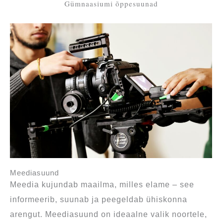
Gümnaasiumi õppesuunad
Meediasuund
Meedia kujundab maailma, milles elame – see
informeerib, suunab ja peegeldab ühiskonna
arengut. Meediasuund on ideaalne valik noortele,