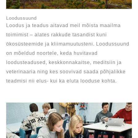
Loodussuund
Loodus ja teadus aitavad meil mõista maailma
toimimist – alates rakkude tasandist kuni
ökosüsteemide ja kliimamuutusteni. Loodussuund
on mõeldud noortele, keda huvitavad
loodusteadused, keskkonnakaitse, meditsiin ja
veterinaaria ning kes soovivad saada põhjalikke
teadmisi nii elus- kui ka eluta looduse kohta.