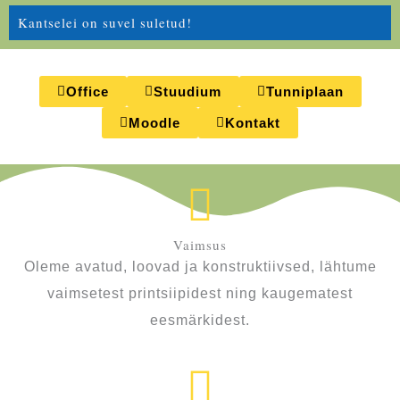
Kantselei on suvel suletud!
Office
Stuudium
Tunniplaan
Moodle
Kontakt
Vaimsus
Oleme avatud, loovad ja konstruktiivsed, lähtume
vaimsetest printsiipidest ning kaugematest
eesmärkidest.