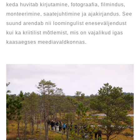
keda huvitab kirjutamine, fotograafia, filmindus,
monteerimine, saatejuhtimine ja ajakirjandus. See
suund arendab nii loomingulist eneseväljendust
kui ka kriitilist mõtlemist, mis on vajalikud igas
kaasaegses meediavaldkonnas.