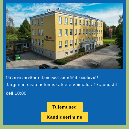
Jätkuvastuvõtu tulemused on nüüd saadaval!
Järgmine sisseastumiskatsete võimalus 17.augustil
kell 10:00.
Tulemused
Kandideerimine