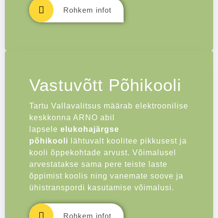
Rohkem infot
Vastuvõtt Põhikooli
Tartu Vallavalitsus määrab
elektroonilise
keskkonna ARNO
abil
lapsele
elukohajärgse
põhikooli
lähtuvalt koolitee pikkusest ja
kooli õppekohtade arvust. Võimalusel
arvestatakse sama pere teiste laste
õppimist koolis ning vanemate soove ja
ühistranspordi kasutamise võimalusi.
Rohkem infot